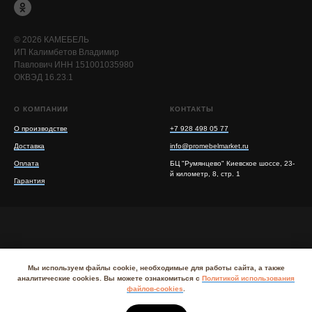
© 2026 КАМЕБЕЛЬ
ИП Калимбетов Владимир
Павлович ИНН 151001035980
ОКВЭД 16.23.1
О КОМПАНИИ
КОНТАКТЫ
О производстве
+7 928 498 05 77
Доставка
info@promebelmarket.ru
Оплата
БЦ "Румянцево" Киевское шоссе, 23-
й километр, 8, стр. 1
Гарантия
Мы используем файлы cookie, необходимые для работы сайта, а также
Политика обработки персональных данных
I
аналитические cookies. Вы можете ознакомиться с
Политикой использования
Согласие на обработку персональных данных
файлов-cookies
.
пользователя сайта
I
Политика использования
cookie