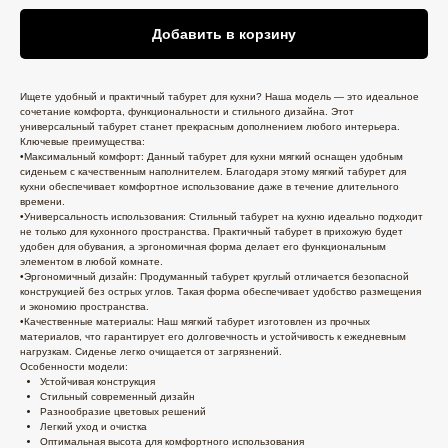
Добавить в корзину
Ищете удобный и практичный табурет для кухни? Наша модель — это идеальное
сочетание комфорта, функциональности и стильного дизайна. Этот
универсальный табурет станет прекрасным дополнением любого интерьера.
Ключевые преимущества:
•Максимальный комфорт: Данный табурет для кухни мягкий оснащен удобным
сиденьем с качественным наполнителем. Благодаря этому мягкий табурет для
кухни обеспечивает комфортное использование даже в течение длительного
времени.
•Универсальность использования: Стильный табурет на кухню идеально подходит
не только для кухонного пространства. Практичный табурет в прихожую будет
удобен для обувания, а эргономичная форма делает его функциональным
элементом в любой комнате.
•Эргономичный дизайн: Продуманный табурет круглый отличается безопасной
конструкцией без острых углов. Такая форма обеспечивает удобство размещения
и экономию пространства.
•Качественные материалы: Наш мягкий табурет изготовлен из прочных
материалов, что гарантирует его долговечность и устойчивость к ежедневным
нагрузкам. Сиденье легко очищается от загрязнений.
Особенности модели:
Устойчивая конструкция
Стильный современный дизайн
Разнообразие цветовых решений
Легкий уход и очистка
Оптимальная высота для комфортного использования