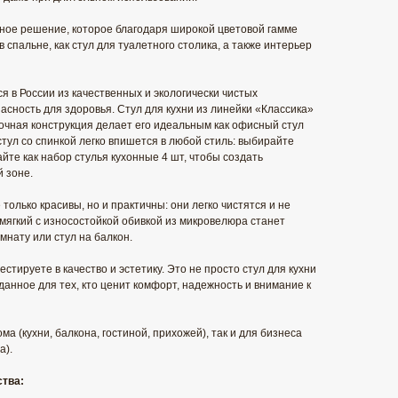
ное решение, которое благодаря широкой цветовой гамме
 спальне, как стул для туалетного столика, а также интерьер
 в России из качественных и экологически чистых
асность для здоровья. Стул для кухни из линейки «Классика»
прочная конструкция делает его идеальным как офисный стул
стул со спинкой легко впишется в любой стиль: выбирайте
те как набор стулья кухонные 4 шт, чтобы создать
 зоне.
только красивы, но и практичны: они легко чистятся и не
мягкий с износостойкой обивкой из микровелюра станет
мнату или стул на балкон.
стируете в качество и эстетику. Это не просто стул для кухни
данное для тех, кто ценит комфорт, надежность и внимание к
а (кухни, балкона, гостиной, прихожей), так и для бизнеса
а).
ства: