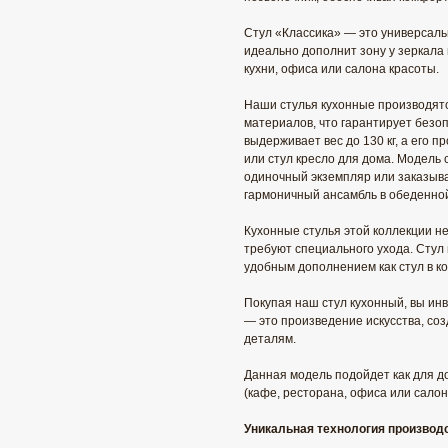
Стул «Классика» — это универсаль
идеально дополнит зону у зеркала в
кухни, офиса или салона красоты.
Наши стулья кухонные производятся
материалов, что гарантирует безоп
выдерживает вес до 130 кг, а его 
или стул кресло для дома. Модель 
одиночный экземпляр или заказывай
гармоничный ансамбль в обеденной
Кухонные стулья этой коллекции не 
требуют специального ухода. Стул 
удобным дополнением как стул в ко
Покупая наш стул кухонный, вы инве
— это произведение искусства, соз
деталям.
Данная модель подойдет как для дом
(кафе, ресторана, офиса или салон
Уникальная технология производ