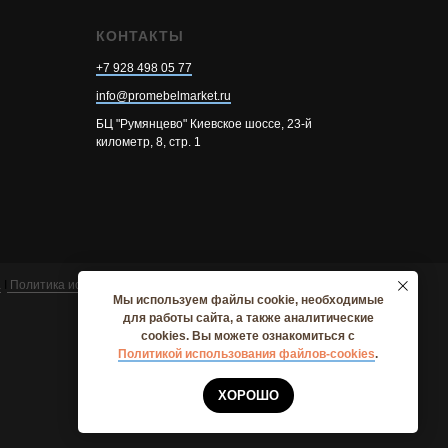
КОНТАКТЫ
+7 928 498 05 77
info@promebelmarket.ru
БЦ "Румянцево" Киевское шоссе, 23-й
километр, 8, стр. 1
а
I
Политика использования cookie
Мы используем файлы cookie, необходимые
для работы сайта, а также аналитические
cookies. Вы можете ознакомиться с
Политикой использования файлов-cookies
.
ХОРОШО