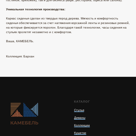
гостиной, прихожей), так и для бизнеса (кафе, ресторана, офиса или салона).
Уникальная технология производства:
Каркас сиденья сделан из твердых пород дерева. Мягкость и комфортность
сиденья обеспечивается за счет натяжения корсажной ленты и резиновых ремней,
на которые фиксируется поролон. Благодаря такой технологии, часы сидения на
стульях пролетят незаметно и с комфортом.
Ваша, КАМЕБЕЛЬ.
Коллекция: Бархан
КАТАЛОГ
Стулья
Диваны
Коллекции
Кушетки