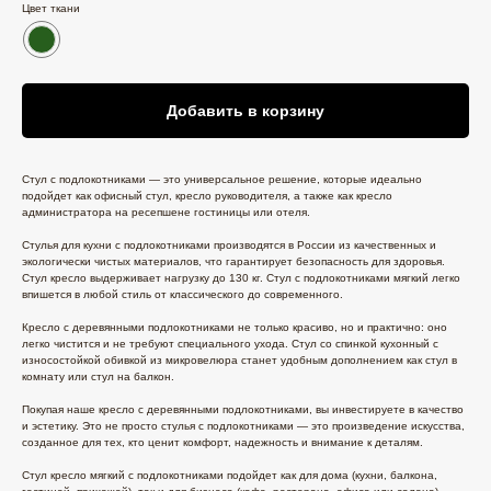
Цвет ткани
Добавить в корзину
Стул с подлокотниками — это универсальное решение, которые идеально
подойдет как офисный стул, кресло руководителя, а также как кресло
администратора на ресепшене гостиницы или отеля.
Стулья для кухни с подлокотниками производятся в России из качественных и
экологически чистых материалов, что гарантирует безопасность для здоровья.
Стул кресло выдерживает нагрузку до 130 кг. Стул с подлокотниками мягкий легко
впишется в любой стиль от классического до современного.
Кресло с деревянными подлокотниками не только красиво, но и практично: оно
легко чистится и не требуют специального ухода. Стул со спинкой кухонный с
износостойкой обивкой из микровелюра станет удобным дополнением как стул в
комнату или стул на балкон.
Покупая наше кресло с деревянными подлокотниками, вы инвестируете в качество
и эстетику. Это не просто стулья с подлокотниками — это произведение искусства,
созданное для тех, кто ценит комфорт, надежность и внимание к деталям.
Стул кресло мягкий с подлокотниками подойдет как для дома (кухни, балкона,