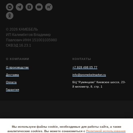
© 2026 КАМЕБЕЛЬ
ИП Калимбетов Владимир
Павлович ИНН 151001035980
ОКВЭД 16.23.1
О КОМПАНИИ
КОНТАКТЫ
О производстве
+7 928 498 05 77
Доставка
info@promebelmarket.ru
Оплата
БЦ "Румянцево" Киевское шоссе, 23-
й километр, 8, стр. 1
Гарантия
Мы используем файлы cookie, необходимые для работы сайта, а также
Политика обработки персональных данных
I
аналитические cookies. Вы можете ознакомиться с
Политикой использования