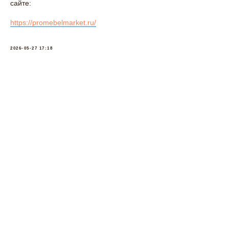
сайте:
https://promebelmarket.ru/
2026-05-27 17:18