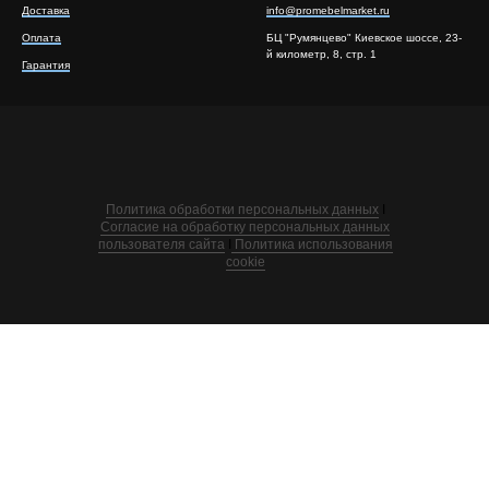
Доставка
info@promebelmarket.ru
Оплата
БЦ "Румянцево" Киевское шоссе, 23-
й километр, 8, стр. 1
Гарантия
Политика обработки персональных данных
I
Согласие на обработку персональных данных
пользователя сайта
I
Политика использования
cookie