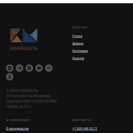
КАТАЛОГ
Стулья
Диваны
Коллекции
Кушетки
© 2026 КАМЕБЕЛЬ
ИП Калимбетов Владимир
Павлович ИНН 151001035980
ОКВЭД 16.23.1
О КОМПАНИИ
КОНТАКТЫ
О производстве
+7 928 498 05 77