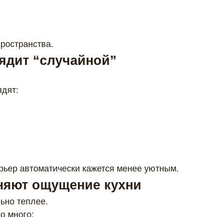
ространства.
ядит “случайной”
дят:
рьер автоматически кажется менее уютным.
няют ощущение кухни
ьно теплее.
о много: