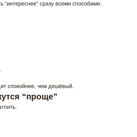
ь “интереснее” сразу всеми способами.
.
дит спокойнее, чем дешёвый.
жутся “проще”
атлить.